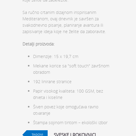
Sa ručno crtanim dizajnom inspirisanim
Mediteranom, ovaj dnevnik je savršen za
svakodnevno pisanje, planiranje avantura ili
zapisivanje ideja koje ne želite da zaboravite.
Detalji proizvoda:
Dimenzije: 15 x 19,7 cm
Mekane korice sa "soft touch" završnom
obradom
192 linirane stranice
Papir visokog kvaliteta: 100 GSM, bez
drveta i kiseline
Šiven povez koje omogućava ravno
otvaranje
Štampa sojinom tintom – ekološki izbor
SVESKE I ROKOVNICI
TAGOVI