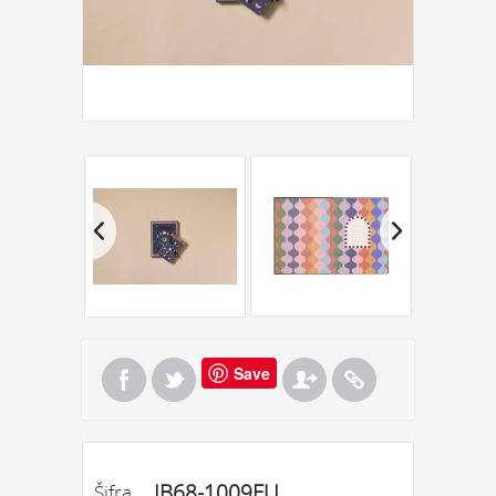
Save
JB68-1009EU
Šifra