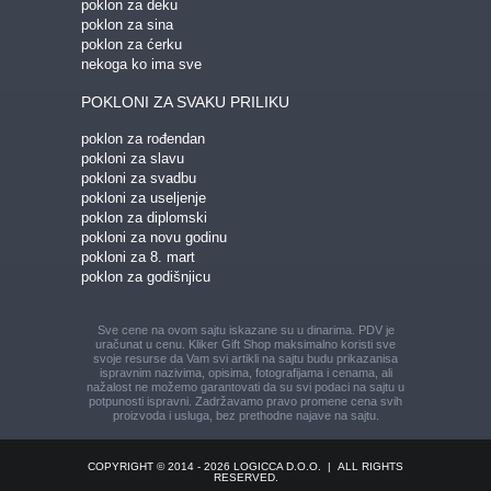
poklon za deku
poklon za sina
poklon za ćerku
nekoga ko ima sve
POKLONI ZA SVAKU PRILIKU
poklon za rođendan
pokloni za slavu
pokloni za svadbu
pokloni za useljenje
poklon za diplomski
pokloni za novu godinu
pokloni za 8. mart
poklon za godišnjicu
Sve cene na ovom sajtu iskazane su u dinarima. PDV je
uračunat u cenu. Kliker Gift Shop maksimalno koristi sve
svoje resurse da Vam svi artikli na sajtu budu prikazani
sa
ispravnim nazivima, opisima, fotografijama i cenama, ali
nažalost ne možemo garantovati da su svi podaci na sajtu u
potpunosti ispravni.
Zadržavamo pravo promene cena svih
proizvoda i usluga, bez prethodne najave na sajtu.
COPYRIGHT © 2014 - 2026 LOGICCA D.O.O.
|
ALL RIGHTS
RESERVED.