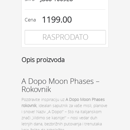
1199.00
Cena
RASPRODATO
Opis proizvoda
A Dopo Moon Phases –
Rokovnik
Pozdravite inspiraciju uz
A Dopo Moon Phases
rokovnik
, idealan saputnik za vaše misli, planove
i snove! Naziv „A Dopo!“ – što na italijanskom
znači „Vidimo se kasnije!“ – nosi vedar duh
letnjih dana, bezbrižnih putovanja i trenutaka
koje želite da zabeležite.