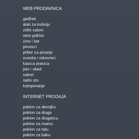
WEB PRODAVNICA
gedžeti
alati za kuhinju
zidni satovi
retro poklon
vino i bar
privesci
pribor za pisanje
sveske i rokovnici
kasica prasica
jelo i obed
satovi
radni sto
kampovanje
INTERNET PRODAJA
poklon za devojku
poklon za druga
poklon za drugaricu
poklon za mamu
poklon za tatu
poklon za baku