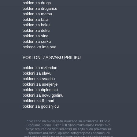
poklon za druga
poklon za drugaricu
poklon za mamu
poklon za tatu
poklon za baku
poklon za deku
poklon za sina
poklon za ćerku
nekoga ko ima sve
POKLONI ZA SVAKU PRILIKU
poklon za rođendan
pokloni za slavu
pokloni za svadbu
pokloni za useljenje
poklon za diplomski
pokloni za novu godinu
pokloni za 8. mart
poklon za godišnjicu
Sve cene na ovom sajtu iskazane su u dinarima. PDV je
uračunat u cenu. Kliker Gift Shop maksimalno koristi sve
svoje resurse da Vam svi artikli na sajtu budu prikazani
sa
ispravnim nazivima, opisima, fotografijama i cenama, ali