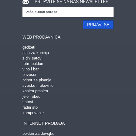
PRIJAVITE SE NA NAŠ NEWSLETTER
PRIJAVI SE
WEB PRODAVNICA
gedžeti
alati za kuhinju
zidni satovi
retro poklon
vino i bar
privesci
pribor za pisanje
sveske i rokovnici
kasica prasica
jelo i obed
satovi
radni sto
kampovanje
INTERNET PRODAJA
poklon za devojku