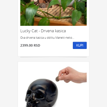
POKLON ZA DRUGA
POKLON ZA DRUGARICU
POKLON ZA DEVOJKU
NEKOGA KO IMA SVE
POKLON ZA ĆERKU
POKLON ZA DEČKA
POKLON ZA SINA
Lucky Cat - Drvena kasica
KOJOM ZGODOM:
Ova drvena kasica u obliku Maneki-neko...
POKLONI ZA SLAVU
POKLON ZA ROĐENDAN
2399.00 RSD
KUPI
POKLON ZA GODIŠNJICU
POKLONI ZA NOVU GODINU
POKLONI ZA SVADBU
POKLONI ZA USELJENJE
POKLON ZA DIPLOMSKI
POKLONI ZA ŽURKU
ODMOR I OPUŠTANJE
POKLONI ZA 8. MART
POKLON TREBA DA BUDE:
FENSI POKLON
KIČ POKLON
KLASIČAN POKLON
SIMBOLIČAN POKLON
OZBILJAN POKLON
POTPUNO NEOZBILJAN