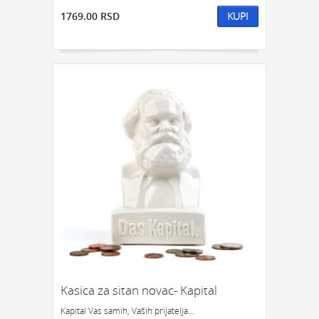
1769.00 RSD
KUPI
GEDŽETI
LED
IPHONE
LED SVETLO
POKLON ZA TINEJDŽERE
IZDVAJAMO:
NAJPRODAVANIJE
NOVO
PRONAĐI
Kasica za sitan novac- Kapital
Kapital Vas samih, Vaših prijatelja...