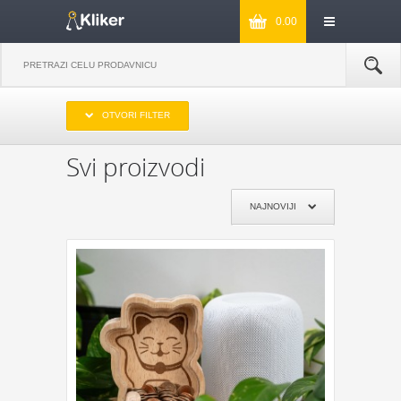
0.00
IZABERITE OPSEG CENA
OTVORI FILTER
DO 1000
OD 1000 DO 2000
OD 2000 DO 3000
PREKO 3000
Svi proizvodi
IZABERITE PROIZVOĐAČA
NAJNOVIJI
KIKKERLAND
JOSEPH & JOSEPH
MONKEY BUSINESS
NPW
REMEMBER
DYNOMIGHTY
COOKUT
WILD AND WOLF
NPW
J-ME
GENTLEMEN‘S HARDWARE
KIKKERLAND
POKLON JE ZA:
POKLON ZA MAMU
POKLON ZA TATU
POKLON ZA BAKU
POKLON ZA DEKU