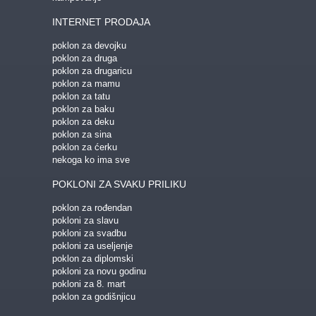
INTERNET PRODAJA
poklon za devojku
poklon za druga
poklon za drugaricu
poklon za mamu
poklon za tatu
poklon za baku
poklon za deku
poklon za sina
poklon za ćerku
nekoga ko ima sve
POKLONI ZA SVAKU PRILIKU
poklon za rođendan
pokloni za slavu
pokloni za svadbu
pokloni za useljenje
poklon za diplomski
pokloni za novu godinu
pokloni za 8. mart
poklon za godišnjicu