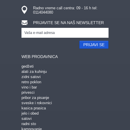
Radno vreme call centra: 09 - 16 h tel:
0114044080
PRIJAVITE SE NA NAŠ NEWSLETTER
PRIJAVI SE
WEB PRODAVNICA
gedžeti
alati za kuhinju
zidni satovi
retro poklon
vino i bar
privesci
pribor za pisanje
sveske i rokovnici
kasica prasica
jelo i obed
satovi
radni sto
kampovanje