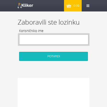
0.00
Zaboravili ste lozinku
Korisničniko ime
POTVRDI