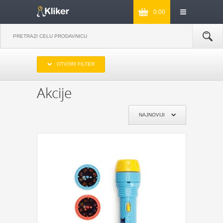
0.00
IZABERITE OPSEG CENA
OTVORI FILTER
DO 1000
OD 1000 DO 2000
OD 2000 DO 3000
PREKO 3000
Akcije
IZABERITE PROIZVOĐAČA
NAJNOVIJI
KIKKERLAND
JOSEPH & JOSEPH
MONKEY BUSINESS
NPW
REMEMBER
DYNOMIGHTY
COOKUT
WILD AND WOLF
NPW
GENTLEMEN‘S HARDWARE
KIKKERLAND
POKLON JE ZA:
POKLON ZA MAMU
POKLON ZA TATU
POKLON ZA BAKU
POKLON ZA DEKU
POKLON ZA DRUGA
POKLON ZA DRUGARICU