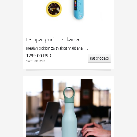
POKLON ZA DEVOJKU
NEKOGA KO IMA SVE
POKLON ZA ĆERKU
POKLON ZA DEČKA
POKLON ZA SINA
KOJOM ZGODOM:
Lampa- priče u slikama
POKLONI ZA SLAVU
POKLON ZA ROĐENDAN
Idealan poklon za svakog mališana......
POKLONI ZA NOVU GODINU
1299.00 RSD
Rasprodato
POKLONI ZA USELJENJE
POKLON ZA DIPLOMSKI
1499.00 RSD
POKLONI ZA ŽURKU
ODMOR I OPUŠTANJE
POKLON TREBA DA BUDE:
FENSI POKLON
SIMBOLIČAN POKLON
POTPUNO NEOZBILJAN
POKLON ZA DECU
ZA KUĆU, PUTOVANJE I REKREACIJU:
KUHINJA
SATOVI
NOVČANICI I FUTROLE
DEKORACIJA
NOŽEVI
POSUDE ZA ČUVANJE HRANE