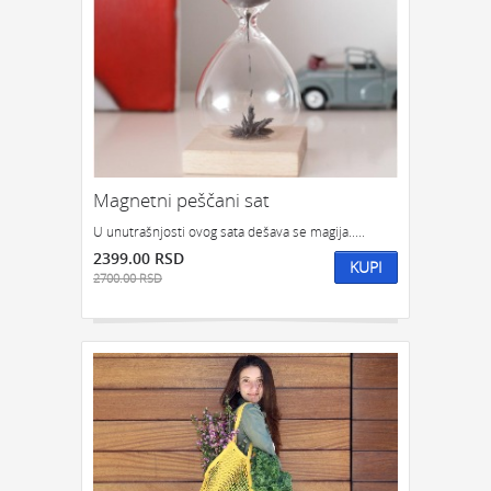
Magnetni peščani sat
U unutrašnjosti ovog sata dešava se magija.....
2399.00 RSD
KUPI
2700.00 RSD