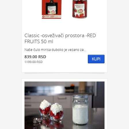
Classic -osveživači prostora -RED
FRUITS 50 ml
Naše čulo mirisa duboko je vezano za...
839.00 RSD
KUPI
1199.00 RSD