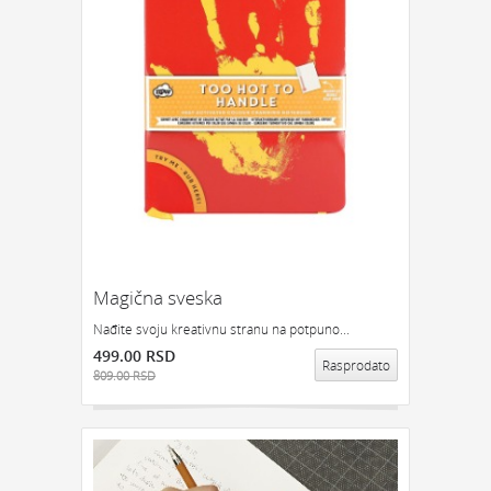
Magična sveska
Nađite svoju kreativnu stranu na potpuno...
499.00 RSD
Rasprodato
809.00 RSD