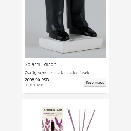
Solarni Edison
Ova figura ne samo da izgleda kao čovek...
2098.00 RSD
Rasprodato
3000.00 RSD