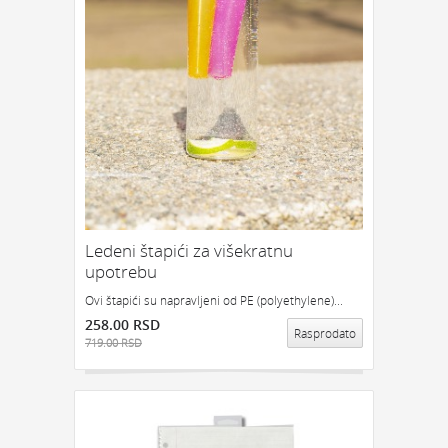
Ledeni štapići za višekratnu
upotrebu
Ovi štapići su napravljeni od PE (polyethylene)...
258.00 RSD
Rasprodato
719.00 RSD