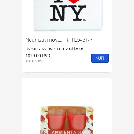
Neuništivi novčanik -I Love NY
Novčanici od reciklirane plastike će...
1029.00 RSD
KUPI
1600.00 RSD