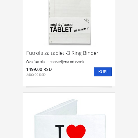
Futrola za tablet -3 Ring Binder
Ova futrola je napravljena od tyvek...
1499.00 RSD
KUPI
2400.00 RSD