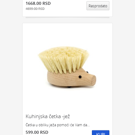
1668.00 RSD
Rasprodato
4699.00 RSD
Kuhinjska četka -jež
Četka u obliku ježa pomoći će Vam da...
599.00 RSD
KUPI