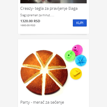
Creazy- tegla za pravljenje šlaga
Šlag spreman za minut......
1320.00 RSD
KUPI
1660.00 RSD
Party - merač za sečenje