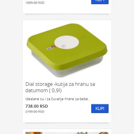
1699.00 RSD
Dial storage -kutija za hranu sa
datumom ( 0,9l)
Idealane su i za čuvanje hrane za bebe...
738.00 RSD
KUPI
2199.00 RSD