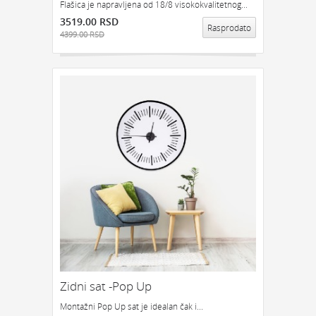
Flašica je napravljena od 18/8 visokokvalitetnog...
3519.00 RSD
Rasprodato
4399.00 RSD
Zidni sat -Pop Up
Montažni Pop Up sat je idealan čak i...