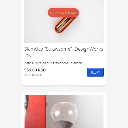
Slamčica "Strawsome"- DesignWorks
Ink
Zato kupite sebi "Strawsome" slamčicu...
959.00 RSD
KUPI
1199.00 RSD