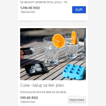
Sa lakoćom podelite tortu, pizzu.. na...
1240.00 RSD
KUPI
1860.00 RSD
Cube - kalup za led- plavi
Kocka puna kockica leda za uživanje...
599.00 RSD
Rasprodato
1280.00 RSD