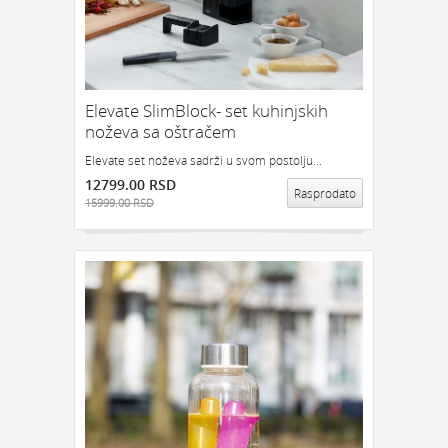
Elevate SlimBlock- set kuhinjskih
noževa sa oštračem
Elevate set noževa sadrži u svom postolju...
12799.00 RSD
Rasprodato
15999.00 RSD