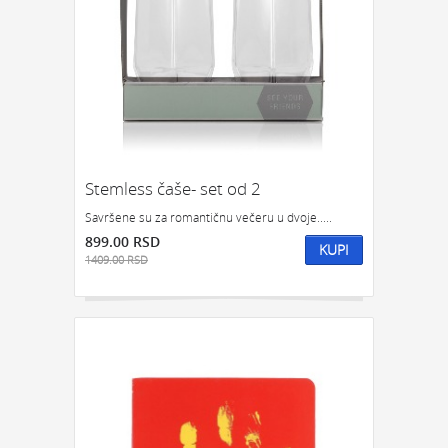
Stemless čaše- set od 2
Savršene su za romantičnu večeru u dvoje.....
899.00 RSD
KUPI
1409.00 RSD