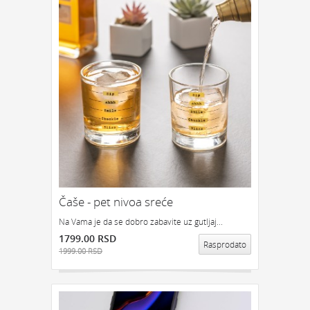
Čaše - pet nivoa sreće
Na Vama je da se dobro zabavite uz gutljaj...
1799.00 RSD
Rasprodato
1999.00 RSD