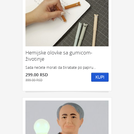
Hemijske olovke sa gumicom-
životinje
Sada nećete morati da škrabate po papiru...
299.00 RSD
KUPI
399.00 RSD