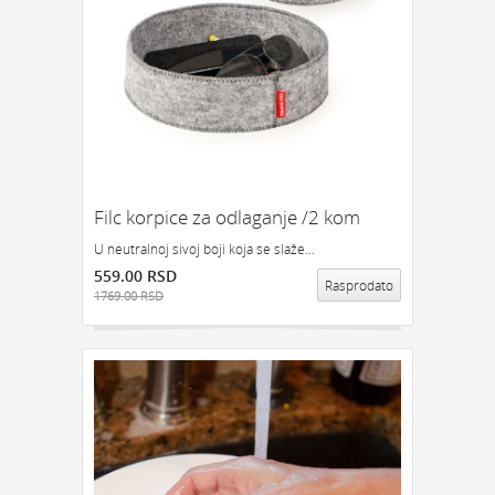
Filc korpice za odlaganje /2 kom
U neutralnoj sivoj boji koja se slaže...
559.00 RSD
Rasprodato
1769.00 RSD