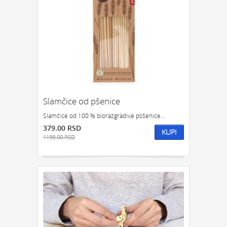
Slamčice od pšenice
Slamčice od 100 % biorazgradive psšenice...
379.00 RSD
KUPI
1199.00 RSD