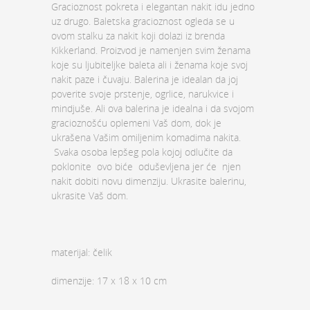
Gracioznost pokreta i elegantan nakit idu jedno
uz drugo. Baletska gracioznost ogleda se u
ovom stalku za nakit koji dolazi iz brenda
Kikkerland. Proizvod je namenjen svim ženama
koje su ljubiteljke baleta ali i ženama koje svoj
nakit paze i čuvaju. Balerina je idealan da joj
poverite svoje prstenje, ogrlice, narukvice i
mindjuše. Ali ova balerina je idealna i da svojom
gracioznošću oplemeni Vaš dom, dok je
ukrašena Vašim omiljenim komadima nakita.
Svaka osoba lepšeg pola kojoj odlučite da
poklonite ovo biće oduševljena jer će njen
nakit dobiti novu dimenziju. Ukrasite balerinu,
ukrasite Vaš dom.
materijal: čelik
dimenzije: 17 x 18 x 10 cm