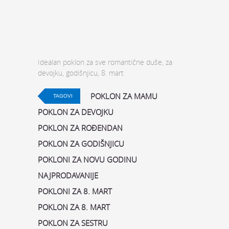
Idealan poklon za sve romantične duše, za
devojku, godišnjicu, 8. mart
POKLON ZA MAMU
TAGOVI
POKLON ZA DEVOJKU
POKLON ZA ROĐENDAN
POKLON ZA GODIŠNJICU
POKLONI ZA NOVU GODINU
NAJPRODAVANIJE
POKLONI ZA 8. MART
POKLON ZA 8. MART
POKLON ZA SESTRU