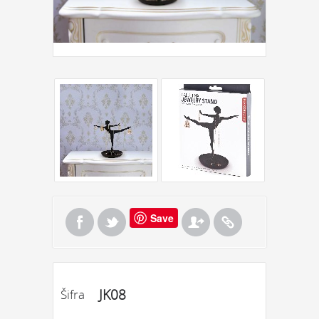
Save
JK08
Šifra