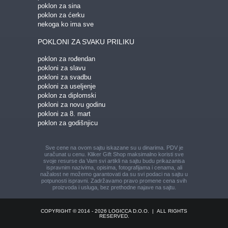
poklon za sina
poklon za ćerku
nekoga ko ima sve
POKLONI ZA SVAKU PRILIKU
poklon za rođendan
pokloni za slavu
pokloni za svadbu
pokloni za useljenje
poklon za diplomski
pokloni za novu godinu
pokloni za 8. mart
poklon za godišnjicu
Sve cene na ovom sajtu iskazane su u dinarima. PDV je
uračunat u cenu. Kliker Gift Shop maksimalno koristi sve
svoje resurse da Vam svi artikli na sajtu budu prikazani
sa
ispravnim nazivima, opisima, fotografijama i cenama, ali
nažalost ne možemo garantovati da su svi podaci na sajtu u
potpunosti ispravni.
Zadržavamo pravo promene cena svih
proizvoda i usluga, bez prethodne najave na sajtu.
COPYRIGHT © 2014 - 2026 LOGICCA D.O.O.
|
ALL RIGHTS
RESERVED.