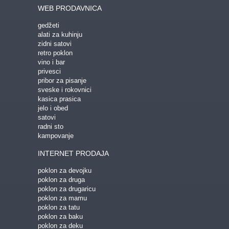
WEB PRODAVNICA
gedžeti
alati za kuhinju
zidni satovi
retro poklon
vino i bar
privesci
pribor za pisanje
sveske i rokovnici
kasica prasica
jelo i obed
satovi
radni sto
kampovanje
INTERNET PRODAJA
poklon za devojku
poklon za druga
poklon za drugaricu
poklon za mamu
poklon za tatu
poklon za baku
poklon za deku