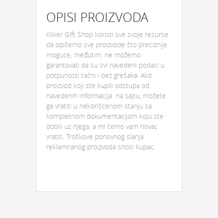
OPISI PROIZVODA
Kliker Gift Shop koristi sve svoje resurse
da opišemo sve proizvode što preciznije
moguce, međutim, ne možemo
garantovati da su svi navedeni podaci u
potpunosti tačni i bez grešaka. Ako
proizvod koji ste kupili odstupa od
navedenih informacija na sajtu, možete
ga vratiti u nekorišcenom stanju sa
kompletnom dokumentacijom koju ste
dobili uz njega, a mi ćemo vam novac
vratiti. Troškove ponovnog slanja
reklamiranog proizvoda snosi kupac.