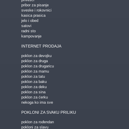
pribor za pisanje
sveske i rokovnici
kasica prasica
jelo i obed
satovi
radni sto
kampovanje
INTERNET PRODAJA
poklon za devojku
poklon za druga
poklon za drugaricu
poklon za mamu
poklon za tatu
poklon za baku
poklon za deku
poklon za sina
poklon za ćerku
nekoga ko ima sve
POKLONI ZA SVAKU PRILIKU
poklon za rođendan
pokloni za slavu