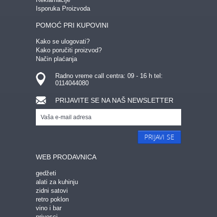
Isporuka Proizvoda
POMOĆ PRI KUPOVINI
Kako se ulogovati?
Kako poručiti proizvod?
Način plaćanja
Radno vreme call centra: 09 - 16 h tel:
0114044080
PRIJAVITE SE NA NAŠ NEWSLETTER
PRIJAVI SE
WEB PRODAVNICA
gedžeti
alati za kuhinju
zidni satovi
retro poklon
vino i bar
privesci