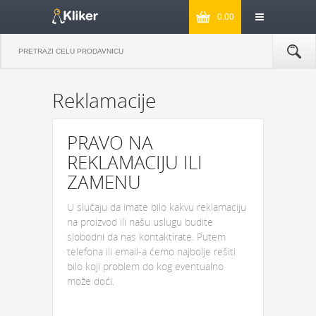
0.00
Reklamacije
PRAVO NA
REKLAMACIJU ILI
ZAMENU
U slučaju da imate bilo kakvu reklamaciju
na proizvod ili našu uslugu budite
slobodni da nas kontaktirate. Putem
telefona ili email-a ćemo najbolje rešiti
bilo koji problem do kog eventualno
može doći.