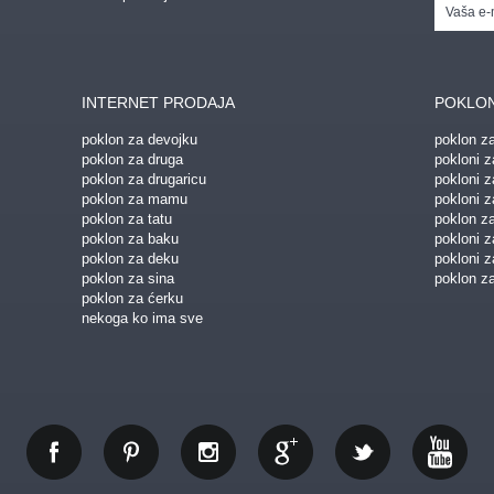
INTERNET PRODAJA
POKLON
poklon za devojku
poklon z
poklon za druga
pokloni z
poklon za drugaricu
pokloni 
poklon za mamu
pokloni z
poklon za tatu
poklon z
poklon za baku
pokloni 
poklon za deku
pokloni z
poklon za sina
poklon za
poklon za ćerku
nekoga ko ima sve