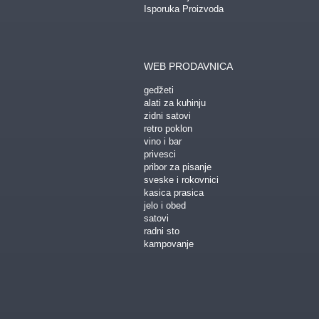
Isporuka Proizvoda
WEB PRODAVNICA
gedžeti
alati za kuhinju
zidni satovi
retro poklon
vino i bar
privesci
pribor za pisanje
sveske i rokovnici
kasica prasica
jelo i obed
satovi
radni sto
kampovanje