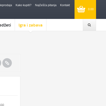
leprodaja
Kako kupiti?
Najčešća pitanja
Kontakt
0.00
edžeti
Igra i zabava
.00