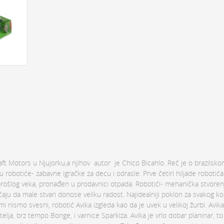
ft Motors u Njujorku,a njihov autor je Chico Bicahlo. Reč je o brazilsko
 u robotiće- zabavne igračke za decu i odrasle. Prve četiri hiljade robotić
a prošlog veka, pronađen u prodavnici otpada. Robotići- mehanička stvoren
aju da male stvari donose veliku radost. Najidealniji poklon za svakog k
mi nismo svesni, robotić Avika izgleda kao da je uvek u velikoj žurbi. Avik
telja, brz tempo Bonge, i varnice Sparklza. Avika je vrlo dobar planinar, 