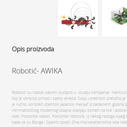
Opis proizvoda
Robotić- AWIKA
Robotići su nastali sasvim slučajno u studiju kompanije Hankscra
koji je okrenut prirodi i sadnji drveća. Svoju umetnost pretočio je
je ručno, koristeći starinski japanski menjač iz pedesetih godin
minimalističkog modernog dizajna stavljaju osmeh na lice i podseć
sebi. Poklonite radost. Poklonite robotiće. Iz nekog razloga kojeg 
kada se su Bonga i Sparklz spojili. Ona ima karakteristike oba rodi