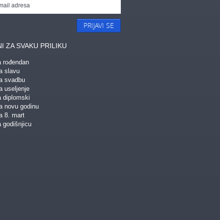
PRIJAVI SE
I ZA SVAKU PRILIKU
a rođendan
a slavu
za svadbu
a useljenje
a diplomski
za novu godinu
a 8. mart
 godišnjicu