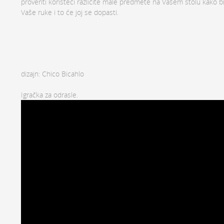
proveriti koristeći različite male predmete na Vašem stolu kako bi
Vaše ruke i to će joj se dopasti.
dizajn: Chico Bicahlo
Igračka za odrasle.