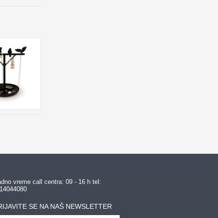
dno vreme call centra: 09 - 16 h tel:
14044080
RIJAVITE SE NA NAŠ NEWSLETTER