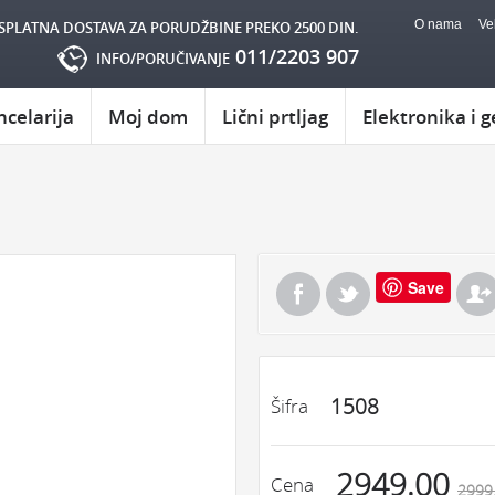
O nama
Ve
SPLATNA DOSTAVA ZA PORUDŽBINE PREKO 2500 DIN.
011/2203 907
INFO/PORUČIVANJE
ncelarija
Moj dom
Lični prtljag
Elektronika i g
Save
1508
Šifra
2949.00
Cena
2999