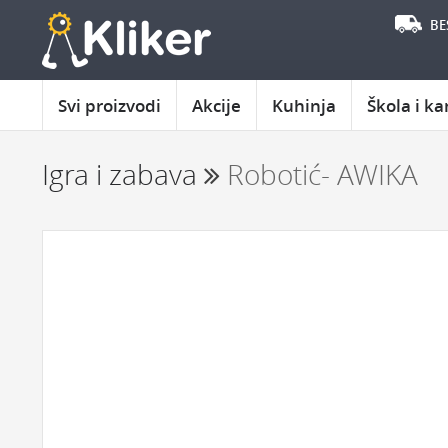
BE
Svi proizvodi
Akcije
Kuhinja
Škola i ka
Igra i zabava
Robotić- AWIKA