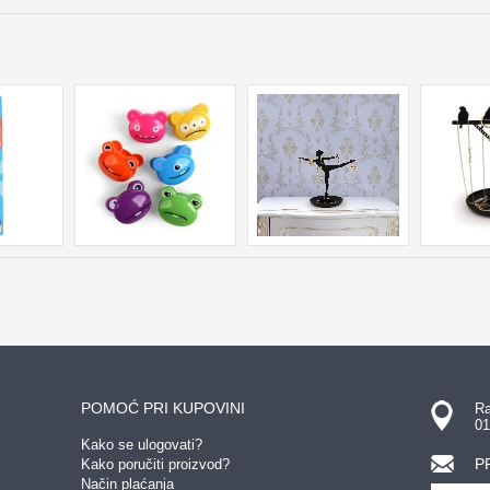
POMOĆ PRI KUPOVINI
Ra
01
Kako se ulogovati?
P
Kako poručiti proizvod?
Način plaćanja