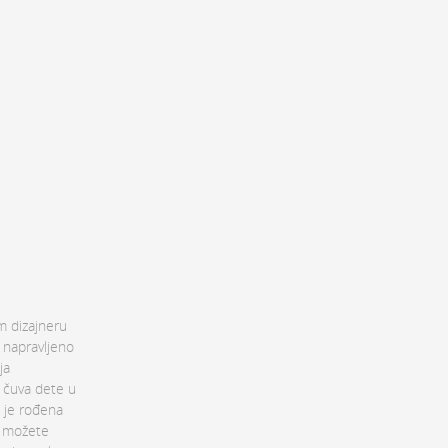
m dizajneru
a napravljeno
ja
o čuva dete u
a je rođena
to možete