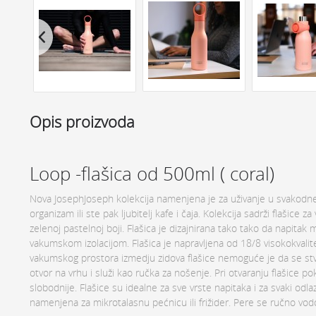
Opis proizvoda
Loop -flašica od 500ml ( coral)
Nova JosephJoseph kolekcija namenjena je za uživanje u svakodnev
organizam ili ste pak ljubitelj kafe i čaja. Kolekcija sadrži flašice 
zelenoj pastelnoj boji. Flašica je dizajnirana tako tako da napita
vakumskom izolacijom. Flašica je napravljena od 18/8 visokokvalit
vakumskog prostora izmedju zidova flašice nemoguće je da se stvor
otvor na vrhu i služi kao ručka za nošenje. Pri otvaranju flašice 
slobodnije. Flašice su idealne za sve vrste napitaka i za svaki odla
namenjena za mikrotalasnu pećnicu ili frižider. Pere se ručno vo