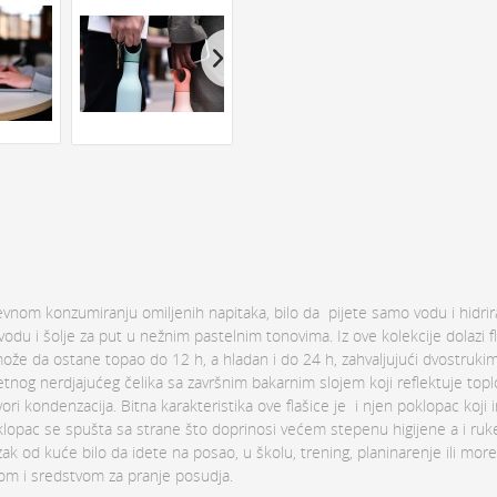
nom konzumiranju omiljenih napitaka, bilo da pijete samo vodu i hidrir
za vodu i šolje za put u nežnim pastelnim tonovima. Iz ove kolekcije dolazi f
k može da ostane topao do 12 h, a hladan i do 24 h, zahvaljujući dvostruki
etnog nerdjajućeg čelika sa završnim bakarnim slojem koji reflektuje top
i kondenzacija. Bitna karakteristika ove flašice je i njen poklopac koji 
poklopac se spušta sa strane što doprinosi većem stepenu higijene a i ruk
zak od kuće bilo da idete na posao, u školu, trening, planinarenje ili more.
dom i sredstvom za pranje posudja.