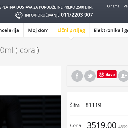
O nama
Ve
SPLATNA DOSTAVA ZA PORUDŽBINE PREKO 2500 DIN.
011/2203 907
INFO/PORUČIVANJE
ncelarija
Moj dom
Lični prtljag
Elektronika i g
0ml ( coral)
Save
81119
Šifra
3519.00
Cena
4399