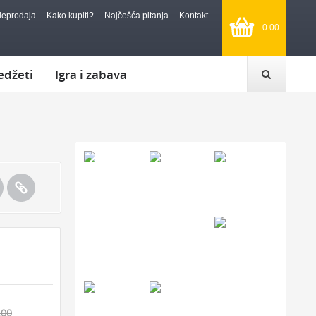
leprodaja
Kako kupiti?
Najčešća pitanja
Kontakt
0.00
edžeti
Igra i zabava
.00