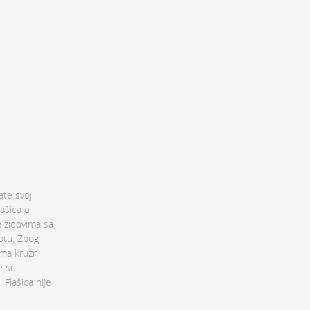
ate svoj
lašica u
m zidovima sa
lotu. Zbog
ima kružni
e su
 Flašica nije