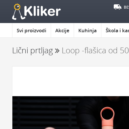
BE
Svi proizvodi
Akcije
Kuhinja
Škola i ka
Lični prtljag
Loop -flašica od 50