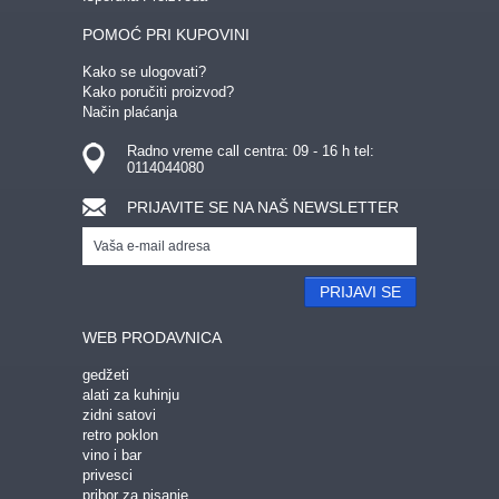
POMOĆ PRI KUPOVINI
Kako se ulogovati?
Kako poručiti proizvod?
Način plaćanja
Radno vreme call centra: 09 - 16 h tel:
0114044080
PRIJAVITE SE NA NAŠ NEWSLETTER
PRIJAVI SE
WEB PRODAVNICA
gedžeti
alati za kuhinju
zidni satovi
retro poklon
vino i bar
privesci
pribor za pisanje