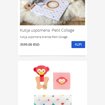
POKLON ZA DRUGA
POKLON ZA DRUGARICU
POKLON ZA DEVOJKU
NEKOGA KO IMA SVE
POKLON ZA ĆERKU
POKLON ZA DEČKA
POKLON ZA SINA
Kutija uspomena -Petit Collage
KOJOM ZGODOM:
Kutija uspomena brenda Petit Collage...
POKLONI ZA SLAVU
POKLON ZA ROĐENDAN
3599.00 RSD
KUPI
POKLON ZA GODIŠNJICU
POKLONI ZA NOVU GODINU
POKLONI ZA SVADBU
POKLONI ZA USELJENJE
POKLON ZA DIPLOMSKI
POKLONI ZA ŽURKU
ODMOR I OPUŠTANJE
POKLONI ZA 8. MART
POKLON TREBA DA BUDE:
FENSI POKLON
KIČ POKLON
KLASIČAN POKLON
SIMBOLIČAN POKLON
OZBILJAN POKLON
POTPUNO NEOZBILJAN