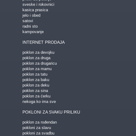
sveske i rokovnici
kasica prasica
jelo i obed
satovi
radni sto
kampovanje
INTERNET PRODAJA
poklon za devojku
poklon za druga
poklon za drugaricu
poklon za mamu
poklon za tatu
poklon za baku
poklon za deku
poklon za sina
poklon za ćerku
nekoga ko ima sve
POKLONI ZA SVAKU PRILIKU
poklon za rođendan
pokloni za slavu
pokloni za svadbu