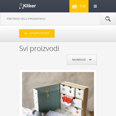
0.00
IZABERITE OPSEG CENA
OTVORI FILTER
DO 1000
OD 1000 DO 2000
OD 2000 DO 3000
PREKO 3000
Svi proizvodi
IZABERITE PROIZVOĐAČA
NAJNOVIJI
KIKKERLAND
JOSEPH & JOSEPH
MONKEY BUSINESS
NPW
REMEMBER
DYNOMIGHTY
COOKUT
WILD AND WOLF
NPW
J-ME
GENTLEMEN‘S HARDWARE
KIKKERLAND
POKLON JE ZA:
POKLON ZA MAMU
POKLON ZA TATU
POKLON ZA BAKU
POKLON ZA DEKU