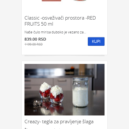
Classic -osveživači prostora -RED
FRUITS 50 ml
Naše čulo mirisa duboko je vezano za...
839.00 RSD
KUPI
1199.00 RSD
Creazy- tegla za pravljenje šlaga