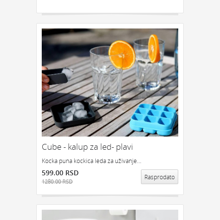
Cube - kalup za led- plavi
Kocka puna kockica leda za uživanje...
599.00 RSD
Rasprodato
1280.00 RSD