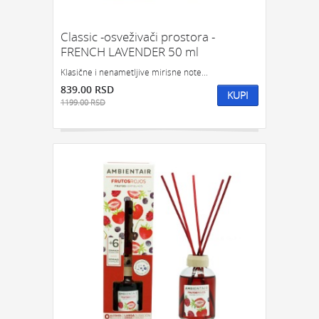
Classic -osveživači prostora -
FRENCH LAVENDER 50 ml
Klasične i nenametljive mirisne note...
839.00 RSD
KUPI
1199.00 RSD