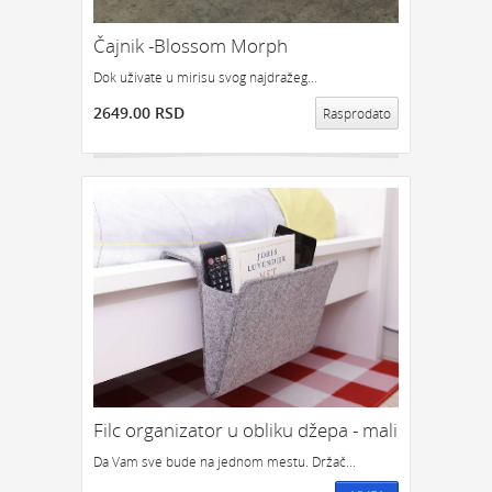
Čajnik -Blossom Morph
Dok uživate u mirisu svog najdražeg...
2649.00 RSD
Rasprodato
Filc organizator u obliku džepa - mali
Da Vam sve bude na jednom mestu. Držač...