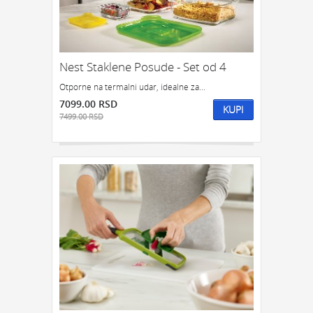
Nest Staklene Posude - Set od 4
Otporne na termalni udar, idealne za...
7099.00 RSD
KUPI
7499.00 RSD