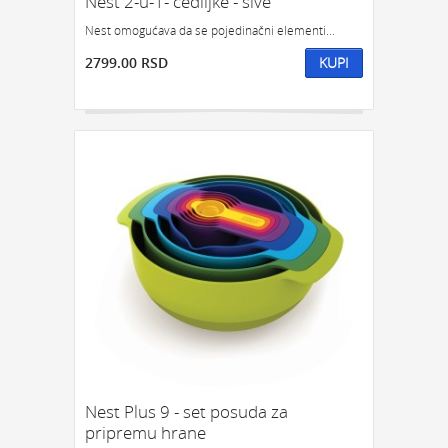
Nest 2-u-1- cediljke - sive
Nest omogućava da se pojedinačni elementi...
2799.00 RSD
KUPI
Nest Plus 9 - set posuda za
pripremu hrane