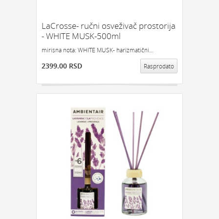
LaCrosse- ručni osveživač prostorija
- WHITE MUSK-500ml
mirisna nota: WHITE MUSK- harizmatični...
2399.00 RSD
Rasprodato