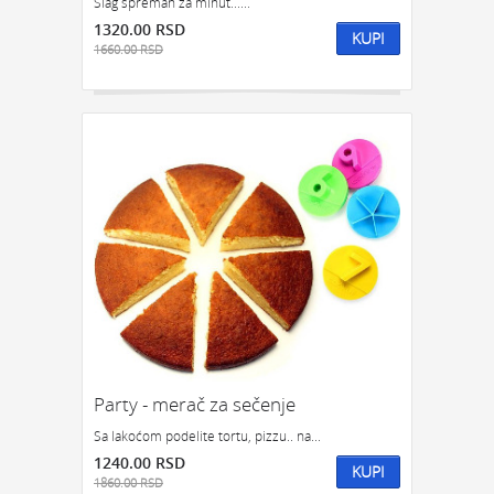
Šlag spreman za minut......
1320.00 RSD
KUPI
1660.00 RSD
Party - merač za sečenje
Sa lakoćom podelite tortu, pizzu.. na...
1240.00 RSD
KUPI
1860.00 RSD