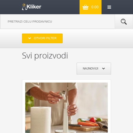
0.00
IZABERITE OPSEG CENA
OTVORI FILTER
DO 1000
OD 1000 DO 2000
OD 2000 DO 3000
PREKO 3000
Svi proizvodi
IZABERITE PROIZVOĐAČA
NAJNOVIJI
KIKKERLAND
JOSEPH & JOSEPH
MONKEY BUSINESS
NPW
REMEMBER
DYNOMIGHTY
COOKUT
WILD AND WOLF
NPW
J-ME
GENTLEMEN‘S HARDWARE
KIKKERLAND
POKLON JE ZA:
POKLON ZA MAMU
POKLON ZA TATU
POKLON ZA BAKU
POKLON ZA DEKU