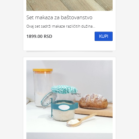
Set makaza za baštovanstvo
Ovaj set sadrži makaze različitih dužina...
1899.00 RSD
KUPI