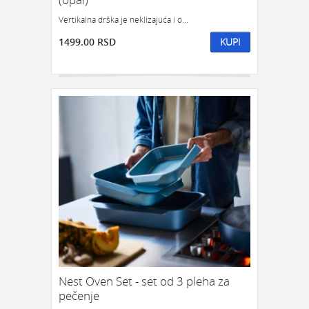
Vertikalna drška je neklizajuća i o...
GEDŽETI
LED
IPHONE
LED SVETLO
POKLON ZA TINEJDŽERE
1499.00 RSD
KUPI
IZDVAJAMO:
NAJPRODAVANIJE
NOVO
PRONAĐI
Nest Oven Set - set od 3 pleha za
pečenje