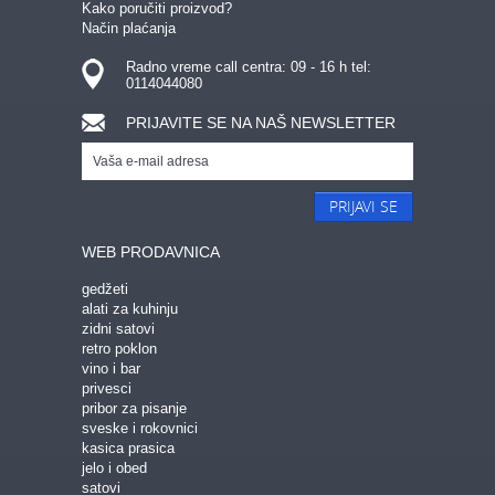
Kako poručiti proizvod?
Način plaćanja
Radno vreme call centra: 09 - 16 h tel:
0114044080
PRIJAVITE SE NA NAŠ NEWSLETTER
PRIJAVI SE
WEB PRODAVNICA
gedžeti
alati za kuhinju
zidni satovi
retro poklon
vino i bar
privesci
pribor za pisanje
sveske i rokovnici
kasica prasica
jelo i obed
satovi