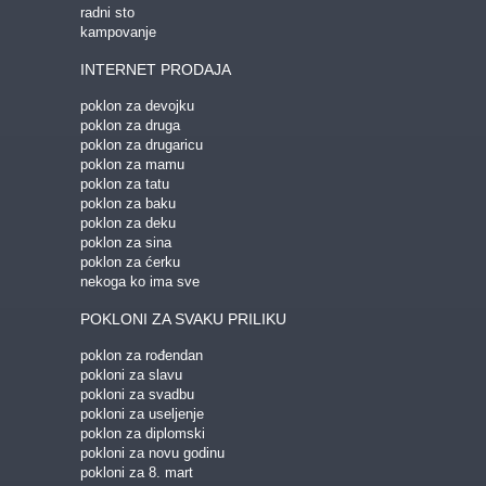
radni sto
kampovanje
INTERNET PRODAJA
poklon za devojku
poklon za druga
poklon za drugaricu
poklon za mamu
poklon za tatu
poklon za baku
poklon za deku
poklon za sina
poklon za ćerku
nekoga ko ima sve
POKLONI ZA SVAKU PRILIKU
poklon za rođendan
pokloni za slavu
pokloni za svadbu
pokloni za useljenje
poklon za diplomski
pokloni za novu godinu
pokloni za 8. mart