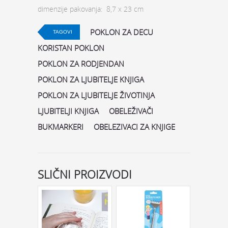
dimenzije pakovanja: 8,7 x 23 cm
POKLON ZA DECU
TAGOVI
KORISTAN POKLON
POKLON ZA RODJENDAN
POKLON ZA LJUBITELJE KNJIGA
POKLON ZA LJUBITELJE ŽIVOTINJA
LJUBITELJI KNJIGA
OBELEŽIVAČI
BUKMARKERI
OBELEZIVACI ZA KNJIGE
SLIČNI PROIZVODI