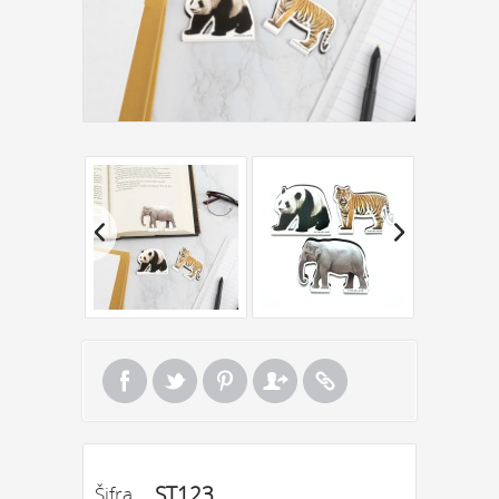
ST123
Šifra