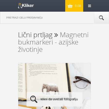
0.00
Lični prtljag
Magnetni
bukmarkeri - azijske
životinje