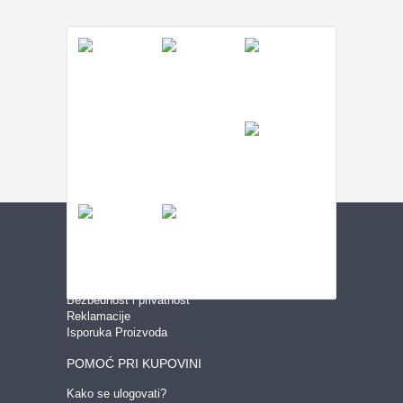
USLOVI KUPOVINE
Uslovi korišćenja
Bezbednost i privatnost
Reklamacije
Isporuka Proizvoda
POMOĆ PRI KUPOVINI
Kako se ulogovati?