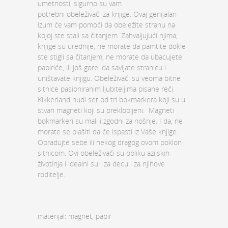
umetnosti, sigurno su vam
potrebni obeleživači za knjige. Ovaj genijalan
izum će vam pomoći da obeležite stranu na
kojoj ste stali sa čitanjem. Zahvaljujući njima,
knjige su urednije, ne morate da pamtite dokle
ste stigli sa čitanjem, ne morate da ubacujete
papiriće, ili još gore, da savijate stranicu i
uništavate knjigu. Obeleživači su veoma bitne
sitnice pasioniranim ljubiteljima pisane reči.
Kikkerland nudi set od tri bokmarkera koji su u
stvari magneti koji su preklopljeni. Magneti
bokmarkeri su mali i zgodni za nošnje. I da, ne
morate se plašiti da će ispasti iz Vaše knjige.
Obradujte sebe ili nekog dragog ovom poklon
sitnicom. Ovi obeleživači su obliku azijskih
životinja i idealni su i za decu i za njihove
roditelje.
materijal: magnet, papir