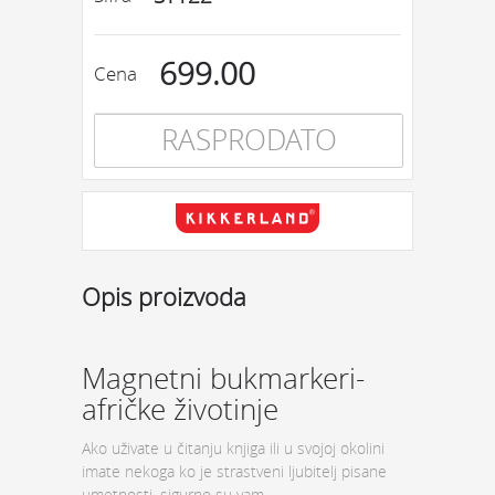
699.00
Cena
RASPRODATO
Opis proizvoda
Magnetni bukmarkeri-
afričke životinje
Ako uživate u čitanju knjiga ili u svojoj okolini
imate nekoga ko je strastveni ljubitelj pisane
umetnosti, sigurno su vam