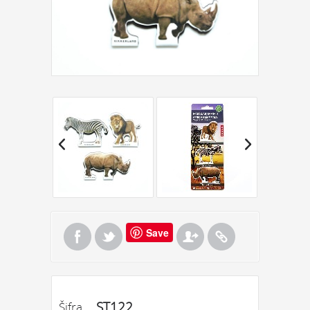
Save
ST122
Šifra