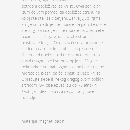
potrebni obeleživači za knjige. Ovaj genijalan
izum će vam pomoći da obeležite stranu na
kojoj ste stali sa čitanjem. Zahvaljujući njima,
knjige su urednije, ne morate da pamtite dokle
ste stigli sa čitanjem, ne morate da ubacujete
papiriće, ili još gore, da savijate stranicu i
uništavate knjigu. Obeleživači su veoma bitne
sitnice pasioniranim ljubiteljima pisane reči.
Kikkerland nudi set od tri bokmarkera koji su u
stvari magneti koji su preklopljeni. Magneti
bokmarkeri su mali i zgodni za nošnje. I da, ne
morate se plašiti da će ispasti iz Vaše knjige.
Obradujte sebe ili nekog dragog ovom poklon
sitnicom. Ovi obeleživači su obliku afričkih
životinja i idealni su i za decu i za njihove
roditelje.
materijal: magnet, papir