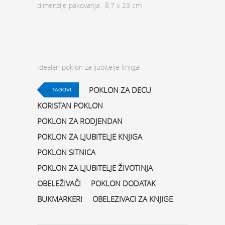
dimenzije pakovanja: 8,7 x 23 cm
Idealan poklon za ljubitelje knjiga.
POKLON ZA DECU
TAGOVI
KORISTAN POKLON
POKLON ZA RODJENDAN
POKLON ZA LJUBITELJE KNJIGA
POKLON SITNICA
POKLON ZA LJUBITELJE ŽIVOTINJA
OBELEŽIVAČI
POKLON DODATAK
BUKMARKERI
OBELEZIVACI ZA KNJIGE