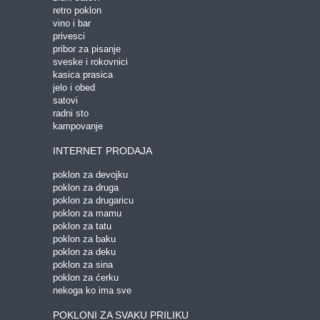
retro poklon
vino i bar
privesci
pribor za pisanje
sveske i rokovnici
kasica prasica
jelo i obed
satovi
radni sto
kampovanje
INTERNET PRODAJA
poklon za devojku
poklon za druga
poklon za drugaricu
poklon za mamu
poklon za tatu
poklon za baku
poklon za deku
poklon za sina
poklon za ćerku
nekoga ko ima sve
POKLONI ZA SVAKU PRILIKU