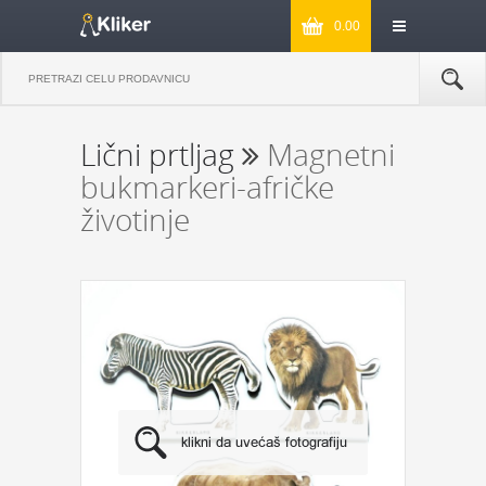
0.00
Lični prtljag
Magnetni
bukmarkeri-afričke
životinje