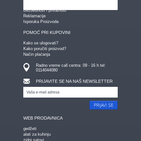
Uslovi korišćenja
Bezbednost i privatnost
Reklamacije
Isporuka Proizvoda
POMOĆ PRI KUPOVINI
Kako se ulogovati?
Kako poručiti proizvod?
Način plaćanja
Radno vreme call centra: 09 - 16 h tel:
0114044080
PRIJAVITE SE NA NAŠ NEWSLETTER
PRIJAVI SE
WEB PRODAVNICA
gedžeti
alati za kuhinju
zidni satovi